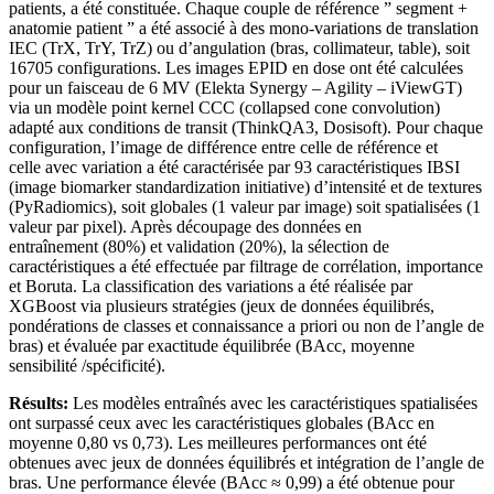
patients, a été constituée. Chaque couple de référence ” segment +
anatomie patient ” a été associé à des mono-variations de translation
IEC (TrX, TrY, TrZ) ou d’angulation (bras, collimateur, table), soit
16705 configurations. Les images EPID en dose ont été calculées
pour un faisceau de 6 MV (Elekta Synergy – Agility – iViewGT)
via un modèle point kernel CCC (collapsed cone convolution)
adapté aux conditions de transit (ThinkQA3, Dosisoft). Pour chaque
configuration, l’image de différence entre celle de référence et
celle avec variation a été caractérisée par 93 caractéristiques IBSI
(image biomarker standardization initiative) d’intensité et de textures
(PyRadiomics), soit globales (1 valeur par image) soit spatialisées (1
valeur par pixel). Après découpage des données en
entraînement (80%) et validation (20%), la sélection de
caractéristiques a été effectuée par filtrage de corrélation, importance
et Boruta. La classification des variations a été réalisée par
XGBoost via plusieurs stratégies (jeux de données équilibrés,
pondérations de classes et connaissance a priori ou non de l’angle de
bras) et évaluée par exactitude équilibrée (BAcc, moyenne
sensibilité /spécificité).
Résults:
Les modèles entraînés avec les caractéristiques spatialisées
ont surpassé ceux avec les caractéristiques globales (BAcc en
moyenne 0,80 vs 0,73). Les meilleures performances ont été
obtenues avec jeux de données équilibrés et intégration de l’angle de
bras. Une performance élevée (BAcc ≈ 0,99) a été obtenue pour