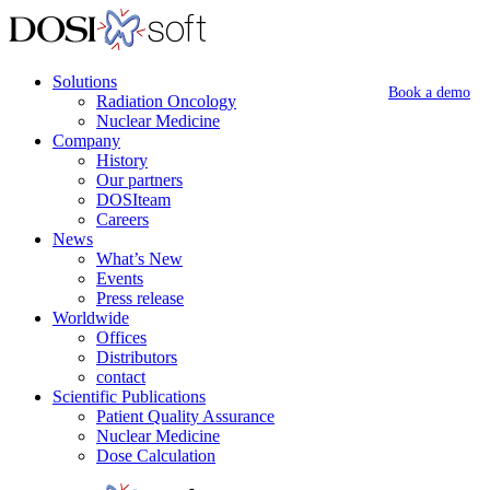
Solutions
Book a demo
Radiation Oncology
Nuclear Medicine
Company
History
Our partners
DOSIteam
Careers
News
What’s New
Events
Press release
Worldwide
Offices
Distributors
contact
Scientific Publications
Patient Quality Assurance
Nuclear Medicine
Dose Calculation