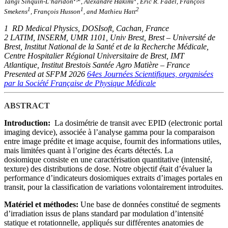
Tangi Sinquin-L’haridon
, Alexandre Hakimi
, Eric R. Fadel, François
1
1
2
Smekens
, François Husson
, and Mathieu Hatt
1
RD Medical Physics, DOSIsoft, Cachan, France
2 LATIM, INSERM, UMR 1101, Univ Brest, Brest – Université de
Brest, Institut National de la Santé et de la Recherche Médicale,
Centre Hospitalier Régional Universitaire de Brest, IMT
Atlantique, Institut Brestois Santée Agro Matière – France
Presented at SFPM 2026
64es Journées Scientifiques, organisées
par la Société Française de Physique Médicale
ABSTRACT
Introduction:
La dosimétrie de transit avec EPID (electronic portal
imaging device), associée à l’analyse gamma pour la comparaison
entre image prédite et image acquise, fournit des informations utiles,
mais limitées quant à l’origine des écarts détectés. La
dosiomique consiste en une caractérisation quantitative (intensité,
texture) des distributions de dose. Notre objectif était d’évaluer la
performance d’indicateurs dosiomiques extraits d’images portales en
transit, pour la classification de variations volontairement introduites.
Matériel et méthodes:
Une base de données constitué de segments
d’irradiation issus de plans standard par modulation d’intensité
statique et rotationnelle, appliqués sur différentes anatomies de